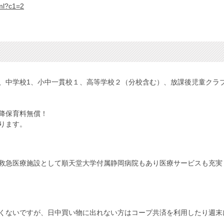
tml?c1=2
、中学校1、小中一貫校１、高等学校２（分校含む）、放課後児童クラ
降保育料無償！
ります。
救急医療施設として順天堂大学付属静岡病院もあり医療サービスも充実
くないですが、日中買い物に出れない方はコープ共済を利用したり週末