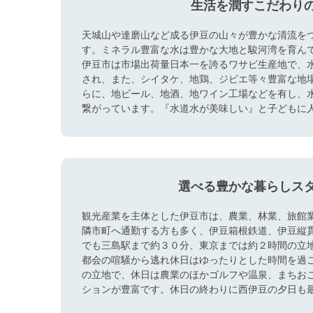
生活を潤すこだわり
天城山や達磨山など成る伊豆の山々が豊かな清流を
す。ミネラル豊富な水は豊かな大地と駿河湾を育ん
伊豆市は市場出荷量日本一を誇るワサビ生産地で、
され、また、シイタケ、地鶏、ジビエ等々豊富な地
らに、地ビール、地酒、地ワイン工場などを有し、
繋がっています。『水道水が美味しい』と子どもに
選べる豊かな暮らしス
観光産業を主体とした伊豆市は、農業、林業、旅館
隣市町へ通勤する方も多く、伊豆箱根鉄道、伊豆縦
でも三島駅まで約３０分、東京までは約２時間の立
都会の喧騒から逃れ休日はゆったりとした時間を過
の立地で、休日は農業のほかゴルフや温泉、まちお
ションが豊富です。休日の終わりに西伊豆の夕日も