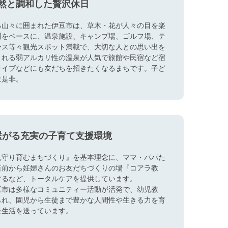
然と調和した贅沢休日
る山々に囲まれた伊豆市は、草木・花が人々の目を楽
川をベースに、温泉施設、キャンプ場、ゴルフ場、テ
ース等々観光スポット満載で、大切な人との思い出を
される弱アルカリ性の温泉が人気で旅館や民宿など宿
ライブなどにも友だちを招きたくなるまちです。子ど
は是非。
繋がる充実の子育て支援環境
見守り育むまちづくり』を基本理念に、ママ・パパた
産前から妊婦さんのお友だちづくりの場『コアラ教
するなど、トータルケアを提供しています。
豆市は多様なコミュニティー活動が活発で、幼児教
られ、園児から生徒まで豊かな人間性や生きる力を育
た生活を送っています。