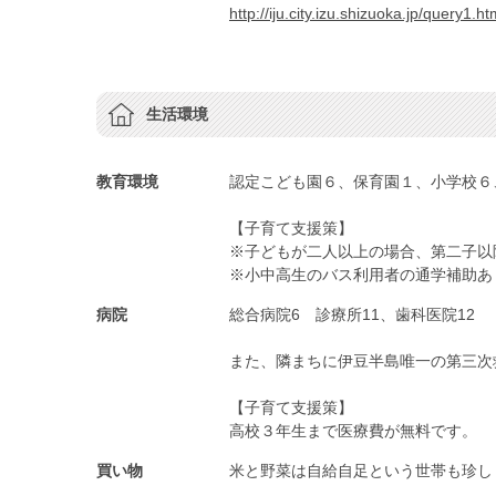
http://iju.city.izu.shizuoka.jp/query1.h
生活環境
教育環境
認定こども園６、保育園１、小学校６
【子育て支援策】
※子どもが二人以上の場合、第二子以
※小中高生のバス利用者の通学補助あ
病院
総合病院6 診療所11、歯科医院12
また、隣まちに伊豆半島唯一の第三次
【子育て支援策】
高校３年生まで医療費が無料です。
買い物
米と野菜は自給自足という世帯も珍し