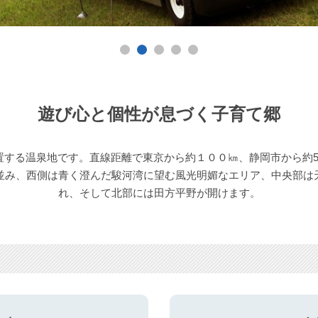
遊び心と個性が息づく子育て郷
置する温泉地です。直線距離で東京から約１００㎞、静岡市から約5
並み、西側は青く澄んだ駿河湾に望む風光明媚なエリア、中央部は
れ、そして北部には田方平野が開けます。