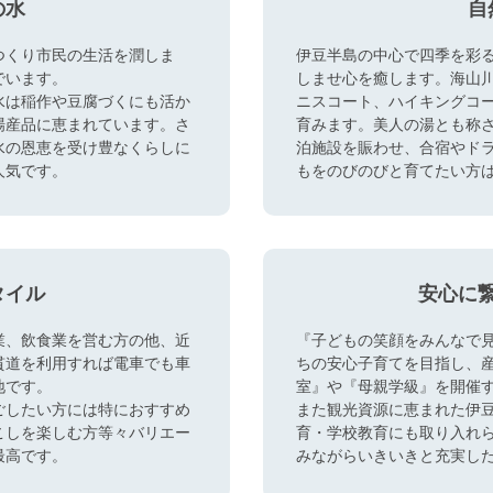
の水
自
つくり市民の生活を潤しま
伊豆半島の中心で四季を彩
でいます。
しませ心を癒します。海山
水は稲作や豆腐づくにも活か
ニスコート、ハイキングコ
場産品に恵まれています。さ
育みます。美人の湯とも称
水の恩恵を受け豊なくらしに
泊施設を賑わせ、合宿やド
人気です。
もをのびのびと育てたい方
タイル
安心に
業、飲食業を営む方の他、近
『子どもの笑顔をみんなで
貫道を利用すれば電車でも車
ちの安心子育てを目指し、
地です。
室』や『母親学級』を開催
ごしたい方には特におすすめ
また観光資源に恵まれた伊
こしを楽しむ方等々バリエー
育・学校教育にも取り入れ
最高です。
みながらいきいきと充実し