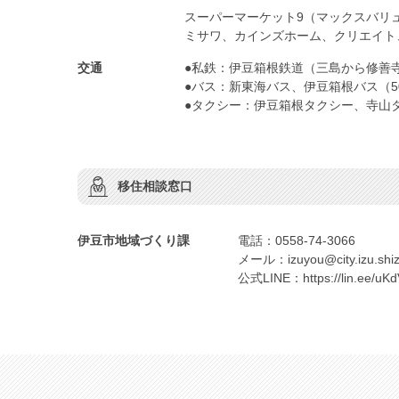
スーパーマーケット9（マックスバリュ
ミサワ、カインズホーム、クリエイト
交通
●私鉄：伊豆箱根鉄道（三島から修善寺
●バス：新東海バス、伊豆箱根バス（5
●タクシー：伊豆箱根タクシー、寺山
移住相談窓口
伊豆市地域づくり課
電話：0558-74-3066
メール：izuyou@city.izu.shiz
公式LINE：https://lin.ee/uK