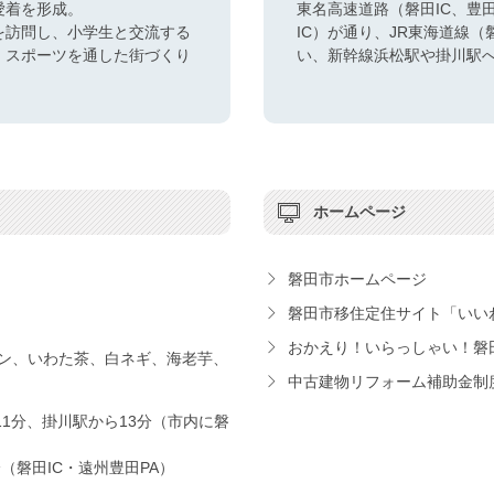
愛着を形成。
東名高速道路（磐田IC、豊
を訪問し、小学生と交流する
IC）が通り、JR東海道線
、スポーツを通した街づくり
い、新幹線浜松駅や掛川駅
ホームページ
磐田市ホームページ
磐田市移住定住サイト「いい
おかえり！いらっしゃい！磐
ン、いわた茶、白ネギ、海老芋、
中古建物リフォーム補助金制
11分、掛川駅から13分（市内に磐
分（磐田IC・遠州豊田PA）
）