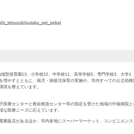
ashi_tetsuzuki/juutaku_pet_seikat
地域型保育園13、小学校22、中学校11、高等学校5、専門学校3、大学1
を増やすとともに、病児・病後児保育の実施や、市内すべての公立幼稚園
環境を整えています。
子医療センターと救命救急センター等の指定を受けた地域の中核病院とな
様な医療ニーズに応えています。
電量販店があるほか、市内各地にスーパーマーケット、コンビニエンス