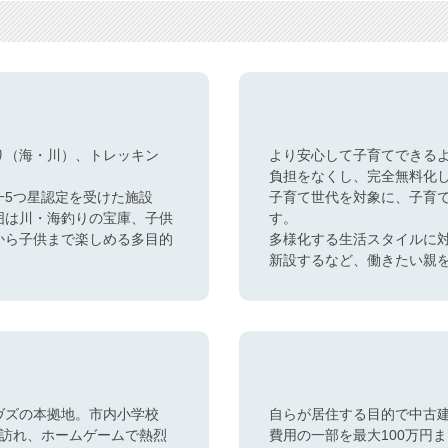
り（海・川）、トレッキン
より安心して子育てできる
負担をなくし、完全無料化
一5つ星認定を受けた施設
子育て世代を対象に、子育
囲は川・海釣りの宝庫、子供
す。
から子供まで楽しめる多目的
多様化する生活スタイルに
新設するなど、働きたい親
ヴズの本拠地。市内小学校
自らが居住する目的で中古
を訪れ、ホームゲームで熱烈
費用の一部を最大100万円