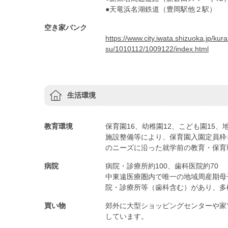
●天竜浜名湖鉄道（豊岡駅他２駅）
空き家バンク
https://www.city.iwata.shizuoka.jp/kur
su/1010112/1009122/index.html
生活環境
教育環境
保育園16、幼稚園12、こども園15、
施設整備等により、保育園入園定員枠
のニーズに沿った就学前の教育・保育
病院
病院・診療所約100、歯科医院約70
中東遠医療圏内で唯一の地域周産期母
院・診療所等（歯科含む）があり、多
買い物
郊外に大型ショッピングセンターや家
しています。