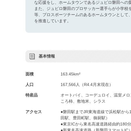
な応援をし、ホームタウンであるジュビロ磐田への
また、ジュビロ磐田のプロサッカー選手らが小学校
等、プロスポーツチームのあるホームタウンとして
を推進しています。
基本情報
面積
163.45km²
人口
167,566人（R4.4月末現在）
特産品
オートバイ、コーデュロイ、温室メロ
ころ柿、敷地米、シラス
アクセス
●磐田駅までJR東海道線で浜松駅から
田駅、豊田町駅、御厨駅）
●東京ICから東名高速道路経由約180
●新東名高速道路（新磐田スマートIC