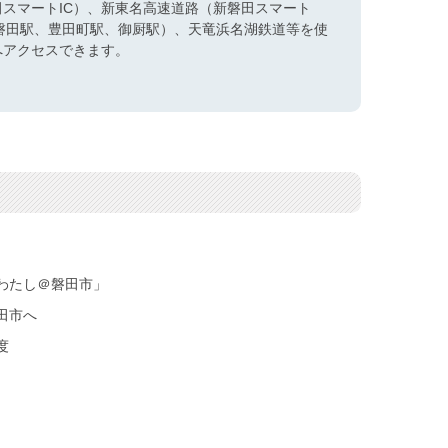
田スマートIC）、新東名高速道路（新磐田スマート
（磐田駅、豊田町駅、御厨駅）、天竜浜名湖鉄道等を使
へアクセスできます。
わたし＠磐田市」
田市へ
度