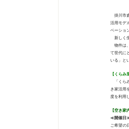
掛川市倉
活用モデ
ベーショ
新しく生
物件は、
て世代に
いる」と
【くらみ
「くらみ
き家活用
度を利用
【空き家
≪開催日
ご希望の