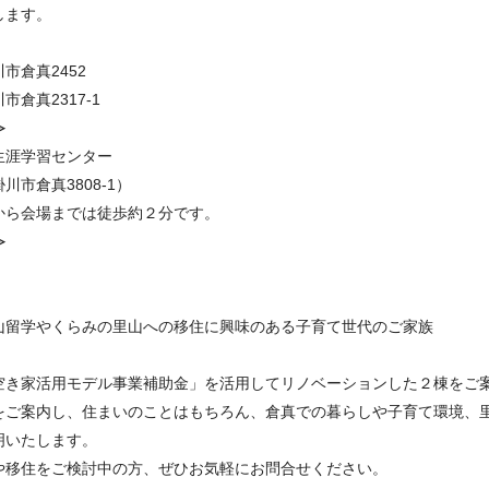
します。
市倉真2452
市倉真2317-1
≫
生涯学習センター
川市倉真3808-1）
から会場までは徒歩約２分です。
≫
山留学やくらみの里山への移住に興味のある子育て世代のご家族
空き家活用モデル事業補助金」を活用してリノベーションした２棟をご
をご案内し、住まいのことはもちろん、倉真での暮らしや子育て環境、
明いたします。
や移住をご検討中の方、ぜひお気軽にお問合せください。