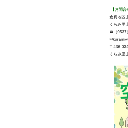
【
お問合
倉真地区
くらみ里
☎（053
✉
kurami@
〒436-
くらみ里