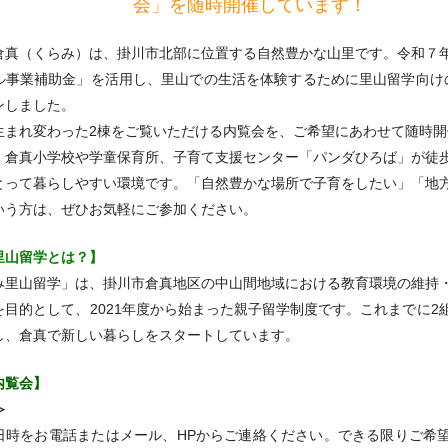
会」を随時開催しています！
真（くらみ）は、掛川市北部に位置する自然豊かな山里です。令和７
ル事業補助金」を活用し、里山での生活を体験するために里山留学向け
ンしました。
まれ変わった2棟をご覧いただける内覧会を、ご希望にあわせて随時開
倉真小学校や学童保育所、子育て支援センター「パンダひろば」が徒
とって暮らしやすい環境です。「自然豊かな場所で子育をしたい」「地
いう方は、ぜひお気軽にご参加ください。
里山留学とは？】
里山留学」は、掛川市倉真地区の中山間地域における教育環境の維持
を目的として、2021年度から始まった親子留学制度です。これまでに2
し、倉真で新しい暮らしをスタートしています。
内覧会】
≫
日時をお電話またはメール、HPからご連絡ください。できる限りご希