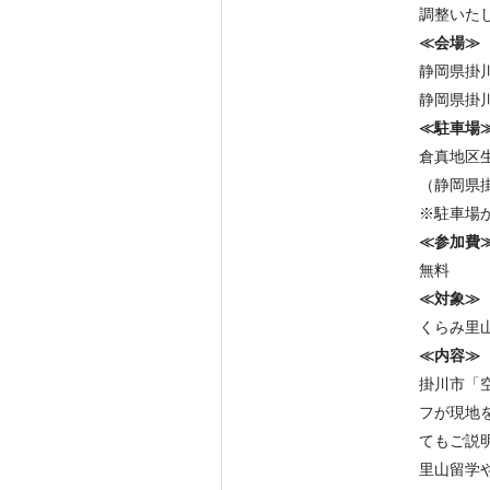
調整いた
≪会場≫
静岡県掛川
静岡県掛川
≪駐車場
倉真地区
（静岡県掛
※駐車場
≪参加費
無料
≪対象≫
くらみ里
≪内容≫
掛川市「
フが現地
てもご説
里山留学